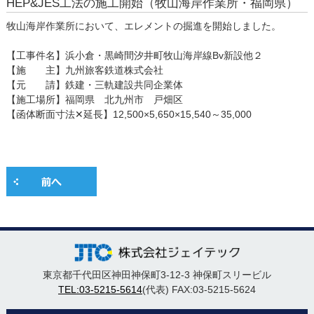
HEP&JES工法の施工開始（牧山海岸作業所・福岡県）
牧山海岸作業所において、エレメントの掘進を開始しました。
【工事件名】浜小倉・黒崎間汐井町牧山海岸線Bv新設他２
【施 主】九州旅客鉄道株式会社
【元 請】鉄建・三軌建設共同企業体
【施工場所】福岡県 北九州市 戸畑区
【函体断面寸法✕延長】12,500×5,650×15,540～35,000
東京都千代田区神田神保町3-12-3 神保町スリービル
TEL:03-5215-5614
(代表) FAX:03-5215-5624