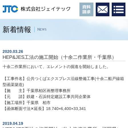
新着情報
News
2020.03.26
HEP&JES工法の施工開始（十余二作業所・千葉県）
十余二作業所において、エレメントの掘進を開始しました。
【工事件名】公共つくばエクスプレス沿線整備工事(十余二船戸線箱
型函渠築造)
【施 主】千葉県柏区画整理事務所
【元 請】鉄建・石浜特定建設工事共同企業体
【施工場所】千葉県 柏市
【函体断面寸法✕延長】18.740×6,400×33,341
2019.04.19